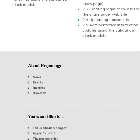
news page)
stack module
2.3 Creating login accounts for
the shareholder web site
2.4 Uploading documents
2.5 Administrative information
updates using the validation
stack module
About Regnology
News
Events
Insights
Rewards
You would like to...
Tell us about a project
Apply for a Job
The partners list