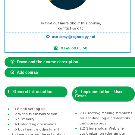
To find out more about this course,
contact us at :
academy@regnology.net
01 42 68 85 60
Download the course description
Add course
1 - General introduction
2 - Implementation - User
Cases
1.1 Email setting up
2.1 Creating mailing templates
1.2 Website customization
for sending login credentials
1.3 Summary
and passwords
1.4 Uploading documents
2.2 Shareholder Web site
1.5 Last minute adjustment
customization (design part,
follow-up using the validation